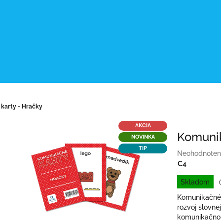
karty - Hračky
AKCIA
Komunik
NOVINKA
TIP
Priemerné
Neohodnoten
hodnotenie
€4
produktu
Jednotková
Skladom
je
cena:
0,0
Komunikačné 
z
rozvoj slovne
5
komunikačnou