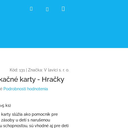
Nákupný
Hľadať
Prihlásenie
košík
Kód:
131
|
Značka:
V lavici s. r. o.
ačné karty - Hračky
é
Podrobnosti hodnotenia
(>5 ks)
karty slúžia ako pomocník pre
j zásoby u detí s narušenou
 schopnosťou, sú vhodné aj pre deti