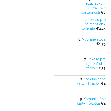
rozprávky –
obrázkové
postupnosti
€7
Pexeso pre
najmenších -
zvieratá
€2,25
Vybrané slová
€1,75
Pexeso pre
najmenších -
farby
€2,25
Komunikačné
karty - Hračky
€4
Komunikačné
karty - Škôlka
€4