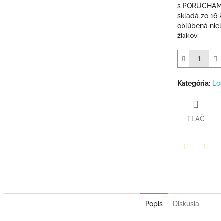
hviezdičiek.
s PORUCHAMI
skladá zo 16 
obľúbená niel
žiakov.
Kategória
:
Lo
TLAČ
Facebook
Twit
Popis
Diskusia