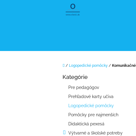
Prejsť
na
obsah
Domov
/
Logopedické pomôcky
/
Komunikačné 
B
Kategórie
o
Preskočiť
kategórie
č
Pre pedagógov
n
Prehľadové karty učiva
ý
p
Logopedické pomôcky
a
Pomôcky pre najmenších
n
e
Didaktická pexesá
l
Výtvarné a školské potreby