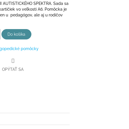
 AUTISTICKÉHO SPEKTRA. Sada sa
kartičiek vo veľkosti A6. Pomôcka je
en u pedagógov, ale aj u rodičov
Do košíka
gopedické pomôcky
OPÝTAŤ SA
ter