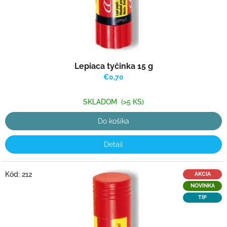
k
t
o
v
Lepiaca tyčinka 15 g
€0,70
SKLADOM
(>5 KS)
Do košíka
Detail
Kód:
212
AKCIA
NOVINKA
TIP