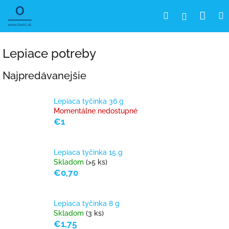
Prejsť
Nák
Hľadať
Prihlásen
na
obsah
koší
Lepiace potreby
Najpredávanejšie
Lepiaca tyčinka 36 g
Momentálne nedostupné
€1
Lepiaca tyčinka 15 g
Skladom
(>5 ks)
€0,70
Lepiaca tyčinka 8 g
Skladom
(3 ks)
€1,75