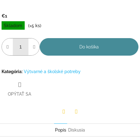
€1
Jednotková
Skladom
(>5 ks)
cena:
Do košíka
Kategória
:
Výtvarné a školské potreby
OPÝTAŤ SA
Facebook
Twitter
Popis
Diskusia