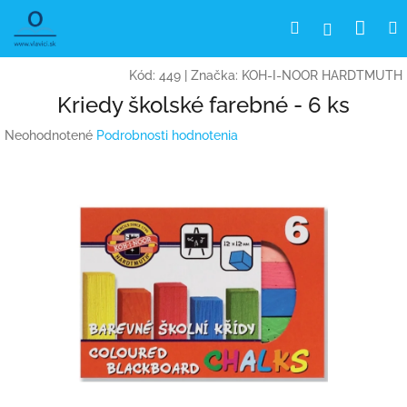
Prejsť
Nák
Hľadať
Prihlásen
na
obsah
koší
Kód:
449
|
Značka:
KOH-I-NOOR HARDTMUTH
Kriedy školské farebné - 6 ks
Priemerné
Neohodnotené
Podrobnosti hodnotenia
hodnotenie
produktu
je
0,0
z
5
hviezdičiek.