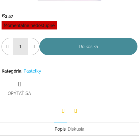
€3,57
Jednotková
Momentálne nedostupné
cena:
Do košíka
Kategória
:
Pastelky
OPÝTAŤ SA
Facebook
Twitter
Popis
Diskusia