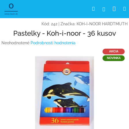
Prejsť
Nák
Hľadať
Prihlásen
na
obsah
koší
Kód:
242
|
Značka:
KOH-I-NOOR HARDTMUTH
Pastelky - Koh-i-noor - 36 kusov
Priemerné
Neohodnotené
Podrobnosti hodnotenia
hodnotenie
AKCIA
produktu
NOVINKA
je
0,0
z
5
hviezdičiek.