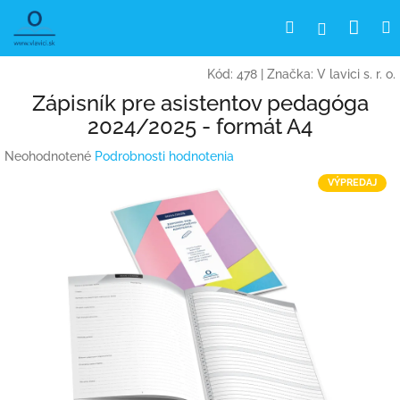
Prejsť
Nák
Hľadať
Prihlásen
na
obsah
koší
Kód:
478
|
Značka:
V lavici s. r. o.
Zápisník pre asistentov pedagóga
2024/2025 - formát A4
Priemerné
Neohodnotené
Podrobnosti hodnotenia
hodnotenie
VÝPREDAJ
produktu
je
0,0
z
5
hviezdičiek.